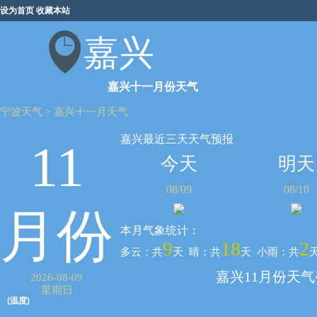
设为首页
收藏本站
嘉兴
嘉兴十一月份天气
宁波天气
>
嘉兴十一月天气
嘉兴最近三天天气预报
11
今天
明天
08/09
08/10
月份
本月气象统计：
9
18
2
多云：共
天 晴：共
天 小雨：共
嘉兴11月份天
2026-08-09
星期日
(温度)