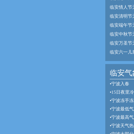
临安情人节
临安清明节
临安端午节
临安中秋节
临安万圣节
临安六一儿
临安气象
•
宁波入春
•
15日夜里
•
宁波冻手冻
•
宁波最低气
•
宁波最高气
•
宁波天气热