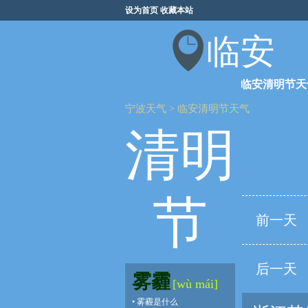
设为首页
收藏本站
临安
临安清明节天
宁波天气
>
临安清明节天气
清明
节
前一天
后一天
雾霾
[wù mái]
•
雾霾是什么