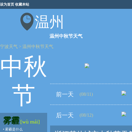
设为首页
收藏本站
温州
温州中秋节天气
宁波天气
>
温州中秋节天气
中秋
节
前一天
(08/11)
后一天
(08/12)
雾霾
[wù mái]
•
雾霾是什么