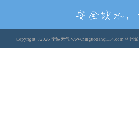
Copyright ©2026
宁波天气
www.ningbotianqi114.co