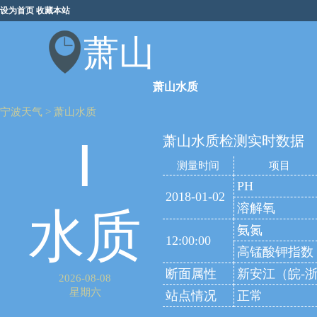
设为首页
收藏本站
萧山
萧山水质
宁波天气
>
萧山水质
萧山水质检测实时数据
Ⅰ
测量时间
项目
PH
2018-01-02
溶解氧
水质
氨氮
12:00:00
高锰酸钾指数
断面属性
新安江（皖-
2026-08-08
星期六
站点情况
正常