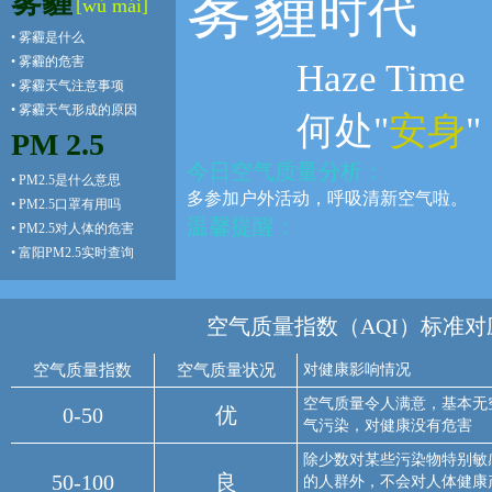
雾霾
雾霾
时代
[wù mái]
•
雾霾是什么
•
雾霾的危害
Haze Time
•
雾霾天气注意事项
•
雾霾天气形成的原因
何处"
安身
"
PM 2.5
今日空气质量分析：
•
PM2.5是什么意思
多参加户外活动，呼吸清新空气啦。
•
PM2.5口罩有用吗
温馨提醒：
•
PM2.5对人体的危害
•
富阳PM2.5实时查询
空气质量指数（AQI）标准对
空气质量指数
空气质量状况
对健康影响情况
空气质量令人满意，基本无
0-50
优
气污染，对健康没有危害
除少数对某些污染物特别敏
50-100
良
的人群外，不会对人体健康