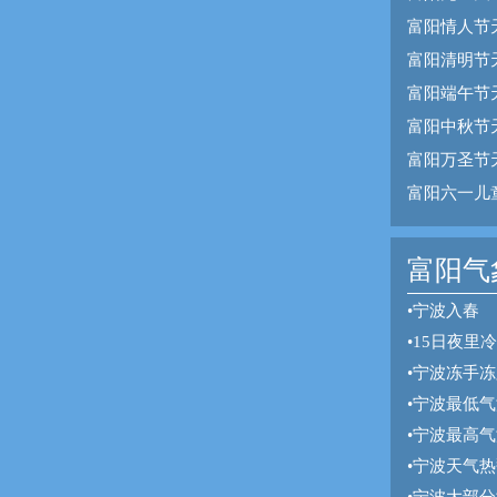
富阳情人节
富阳清明节
富阳端午节
富阳中秋节
富阳万圣节
富阳六一儿
富阳气象
•
宁波入春
•
15日夜里
•
宁波冻手冻
•
宁波最低气
•
宁波最高气
•
宁波天气热