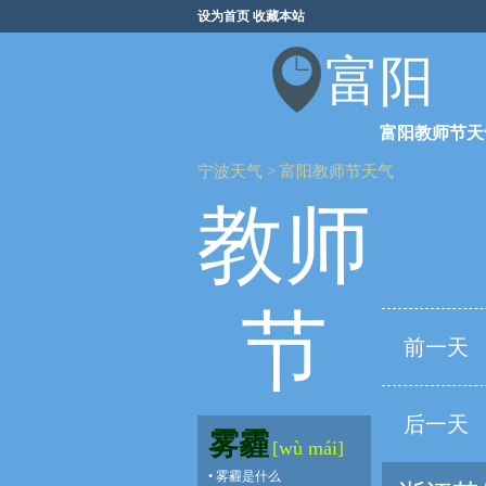
设为首页
收藏本站
富阳
富阳教师节天
宁波天气
>
富阳教师节天气
教师
节
前一天
后一天
雾霾
[wù mái]
•
雾霾是什么