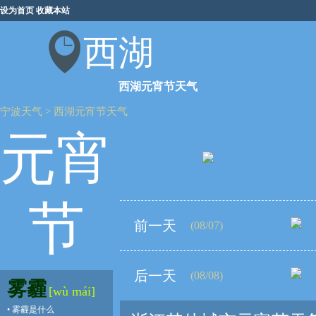
设为首页
收藏本站
西湖
西湖元宵节天气
宁波天气
>
西湖元宵节天气
元宵
节
前一天
(08/07)
后一天
(08/08)
雾霾
[wù mái]
•
雾霾是什么