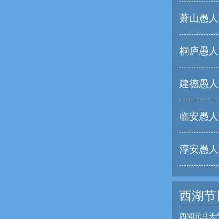
萧山愚人
桐庐愚人
建德愚人
临安愚人
淳安愚人
西湖节
西湖元旦天