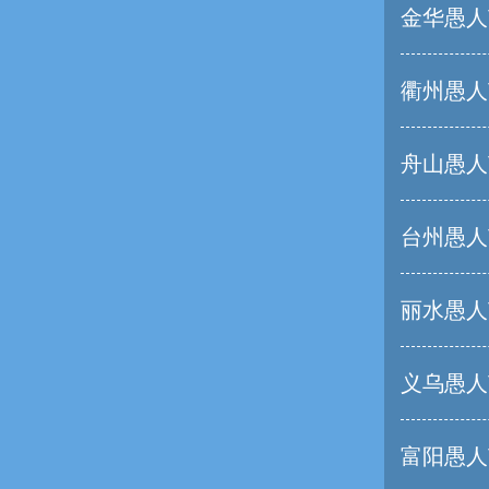
金华愚人
衢州愚人
舟山愚人
台州愚人
丽水愚人
义乌愚人
富阳愚人