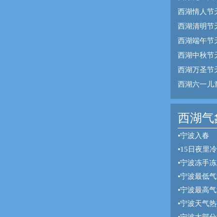
西湖情人节
西湖清明节
西湖端午节
西湖中秋节
西湖万圣节
西湖六一儿
西湖气象
•
宁波入春
•
15日夜里
•
宁波冻手冻
•
宁波最低气
•
宁波最高气
•
宁波天气热