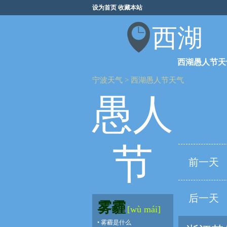
设为首页
收藏本站
西湖
西湖愚人节天
宁波天气
>
西湖愚人节天气
愚人
节
前一天
后一天
雾霾
[wù mái]
•
雾霾是什么