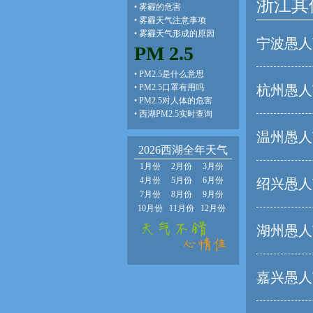
浙江其
•
雾霾的危害
•
雾霾天气注意事项
•
雾霾天气形成的原因
宁波愚人
PM 2.5
•
PM2.5是什么意思
•
PM2.5口罩有用吗
杭州愚人
•
PM2.5对人体的危害
•
西湖PM2.5实时查询
温州愚人
2026西湖全年天气
1月份
2月份
3月份
4月份
5月份
6月份
绍兴愚人
7月份
8月份
9月份
10月份
11月份
12月份
湖州愚人
嘉兴愚人