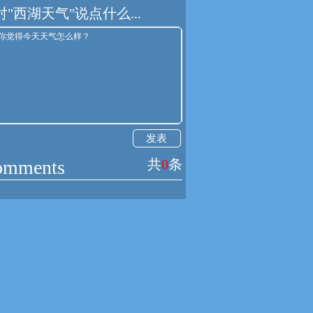
对"西湖天气"说点什么...
发表
omments
共
0
条