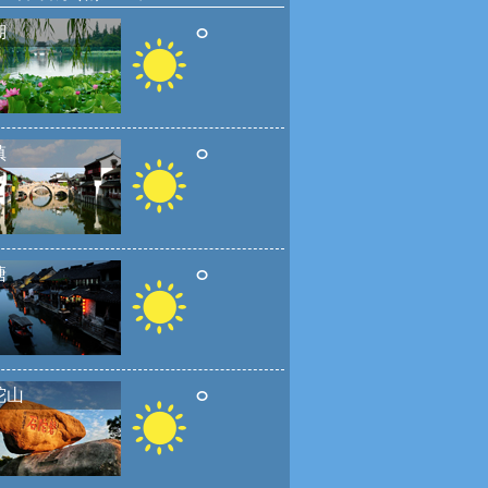
°
湖
°
镇
°
塘
°
陀山