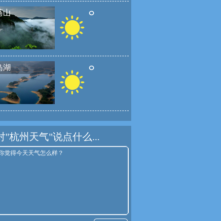
°
荡山
°
岛湖
对"杭州天气"说点什么...