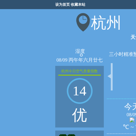
设为首页
收藏本站
杭州
天
湿度
°
三小时精准
08/09 丙午年六月廿七
杭州今日空气质量指数
14
今
优
08/0
℃ ~