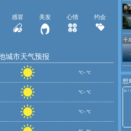
雁
感冒
美发
心情
约会
千
他城市天气预报
℃~ ℃
想
℃~ ℃
℃~ ℃