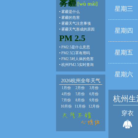
雾霾
[wù mái]
星期三
•
雾霾是什么
•
雾霾的危害
•
雾霾天气注意事项
•
雾霾天气形成的原因
星期四
PM 2.5
•
PM2.5是什么意思
星期五
•
PM2.5口罩有用吗
•
PM2.5对人体的危害
•
杭州PM2.5实时查询
星期六
2026杭州全年天气
1月份
2月份
3月份
4月份
5月份
6月份
杭州生
7月份
8月份
9月份
10月份
11月份
12月份
穿衣