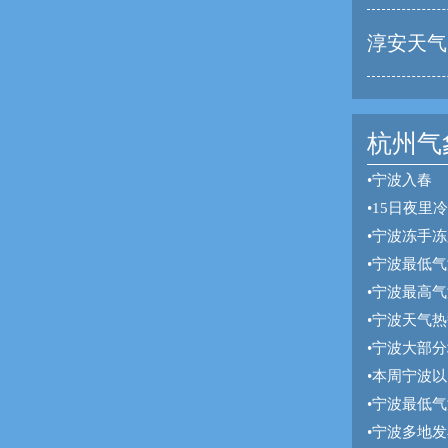
淳安天气
杭州气象
•
宁波入春
•
15日夜里
•
宁波冻手冻
•
宁波最低气
•
宁波最高气
•
宁波天气热
•
宁波大部分
•
本周宁波以
•
宁波最低气
•
宁波多地发