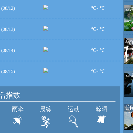
(08/12)
℃~ ℃
西
(08/13)
℃~ ℃
乌
(08/14)
℃~ ℃
(08/15)
℃~ ℃
西
活指数
普
雨伞
晨练
运动
晾晒