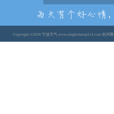
Copyright ©2026
宁波天气
www.ningbotianqi114.co