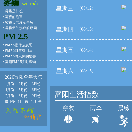
雾霾
[wù mái]
星期三
(08/12)
•
雾霾是什么
•
雾霾的危害
•
雾霾天气注意事项
•
雾霾天气形成的原因
星期四
(08/13)
PM 2.5
•
PM2.5是什么意思
星期五
(08/14)
•
PM2.5口罩有用吗
•
PM2.5对人体的危害
•
富阳PM2.5实时查询
星期六
(08/15)
2026富阳全年天气
1月份
2月份
3月份
4月份
5月份
6月份
富阳生活指数
7月份
8月份
9月份
10月份
11月份
12月份
穿衣
雨伞
晨练