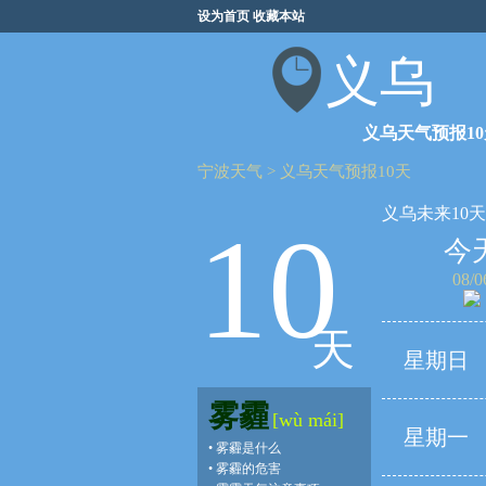
设为首页
收藏本站
义乌
义乌天气预报10
宁波天气
>
义乌天气预报10天
义乌未来10
10
今
08/0
天
星期日
雾霾
[wù mái]
星期一
•
雾霾是什么
•
雾霾的危害