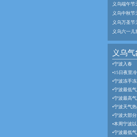
义乌端午节
义乌中秋节
义乌万圣节
义乌六一儿
义乌气象
•
宁波入春
•
15日夜里
•
宁波冻手冻
•
宁波最低气
•
宁波最高气
•
宁波天气热
•
宁波大部分
•
本周宁波以
•
宁波最低气