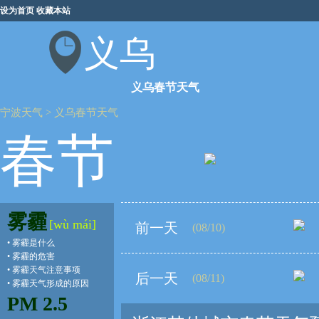
设为首页
收藏本站
义乌
义乌春节天气
宁波天气
>
义乌春节天气
春节
雾霾
[wù mái]
前一天
(08/10)
•
雾霾是什么
•
雾霾的危害
•
雾霾天气注意事项
后一天
(08/11)
•
雾霾天气形成的原因
PM 2.5