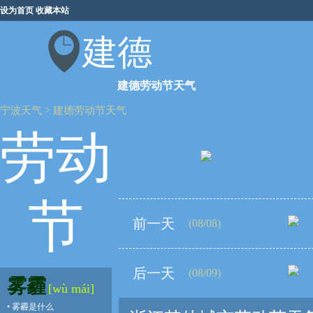
设为首页
收藏本站
建德
建德劳动节天气
宁波天气
>
建德劳动节天气
劳动
节
前一天
(08/08)
后一天
(08/09)
雾霾
[wù mái]
•
雾霾是什么